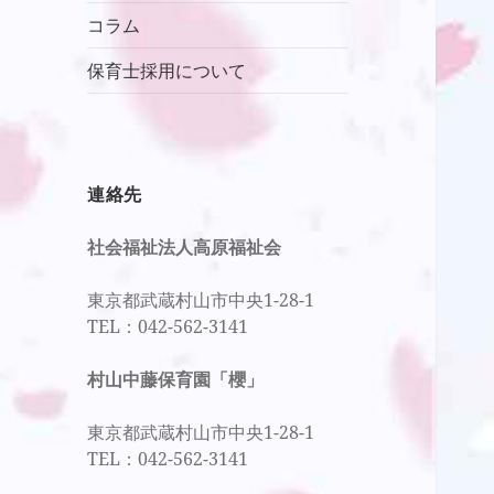
ニ
メ
コラム
ュ
ニ
ー
保育士採用について
ュ
を
ー
展
を
開
展
開
連絡先
社会福祉法人高原福祉会
東京都武蔵村山市中央1-28-1
TEL：042-562-3141
村山中藤保育園「櫻」
東京都武蔵村山市中央1-28-1
TEL：042-562-3141