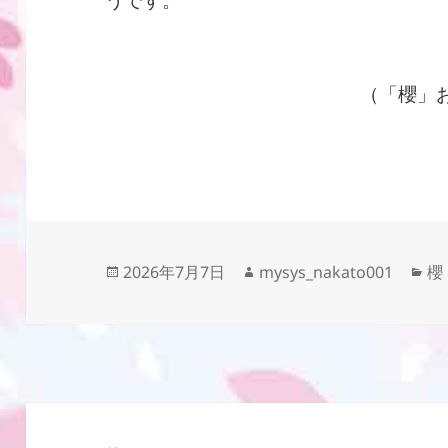
（「櫻」お
投
作
カ
2026年7月7日
mysys_nakato001
櫻
稿
成
テ
日:
者
ゴ
リ
ー
投