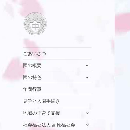
村山中藤保育園
ごあいさつ
サ
園の概要
ブ
サ
メ
園の特色
ブ
ニ
メ
年間行事
ュ
ニ
ー
見学と入園手続き
ュ
を
ー
展
サ
地域の子育て支援
を
開
ブ
展
サ
メ
社会福祉法人 高原福祉会
開
ブ