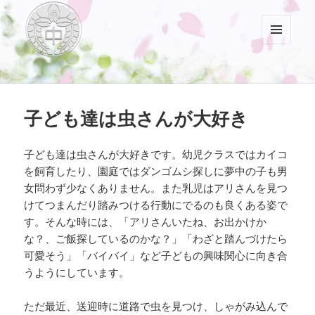
メニュ
ーとウ
村山中藤保育園
ィジェ
ット
子ども達は虫さんが大好き
子ども達は虫さんが大好きです。幼児クラスではカイコ
を飼育したり、園庭ではダンゴムシ探しに夢中の子も男
女問わず少なくありません。また乳児はアリさんを見つ
けてつまんだり踏みつける行動にでるのも良くある姿で
す。そんな時には、「アリさんいたね、お出かけか
な？、ご飯探しているのかな？」「わざと踏んづけたら
可愛そう」「バイバイ」など子どもの興味関心に向き合
うようにしています。
ただ最近、送迎時に道路で虫を見つけ、しゃがみ込んで