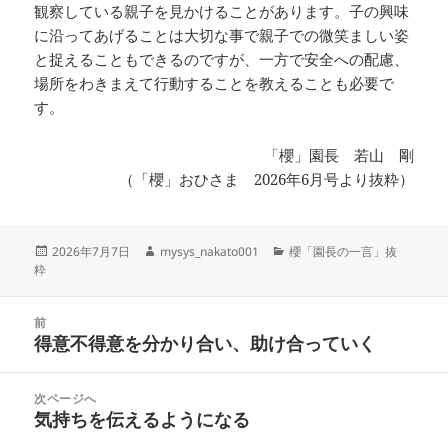
観察している親子を見かけることがあります。子の興味
に沿ってあげることは大切な事で親子での微笑ましい姿
と捉えることもできるのですが、一方で安全への配慮、
場所をわきまえて行動することを教えることも必要で
す。
「櫻」園長 若山 剛
（「櫻」おひさま 2026年6月号より抜粋）
投
作
カ
2026年7月7日
mysys_nakato001
櫻「園長の一言」抜
稿
成
テ
粋
日:
者
ゴ
リ
投
ー
前
稿
得意不得意を分かり合い、助け合っていく
前
ナ
の
ビ
投
次ページへ
ゲ
稿:
気持ちを伝えるようになる
次
ー
の