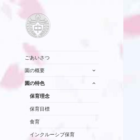
村山中藤保育園
ごあいさつ
サ
園の概要
ブ
サ
メ
園の特色
ブ
ニ
メ
保育理念
ュ
ニ
ー
保育目標
ュ
を
ー
展
食育
を
開
展
インクルーシブ保育
開