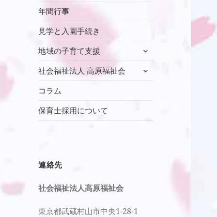
年間行事
見学と入園手続き
サ
地域の子育て支援
ブ
サ
メ
社会福祉法人 高原福祉会
ブ
ニ
メ
コラム
ュ
ニ
ー
保育士採用について
ュ
を
ー
展
を
開
展
開
連絡先
社会福祉法人高原福祉会
東京都武蔵村山市中央1-28-1