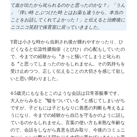
て血が出たから叱られるのかと思ったのかな？」「うん
」「痒い時 とぶつけた時 とはお薬も違うから、本当の
ことをお話してくれてよかった！」と伝えると治療後に
ニコニコ笑顔で保育室に戻っていきました。
Y君は小さな時から虫刺され後が腫れやすかったり、ひ
どくなると伝染性膿痴疹（とびひ）の心配もしていたの
で、今までの経験から〝きっとʻʻ掻いてしまうと叱られ
る〞と思ってしまったのかもしれません。その気持ちを
受け止めつつ、正しく伝えることの大切さを感じて欲し
いと思い関わりました。
4·5歳児にもなるとこのような会話は日常茶飯事です。
大人からみると〝ʻʻ嘘をついている〞と感じてしまいがち
ですが、子どもには子どもなりに善悪の判断も考えるよ
うになり、今までの経験から自己を守るかのように話し
ているのかもしれません。言葉の使い方も未熟な年齢な
ので、会話をしながら真意を読み取り、今後のコミュニ
ケーションに繋がる関わりを大切に重ねていきたいと思