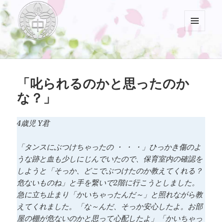
メニュ
ーとウ
村山中藤保育園
ィジェ
ット
「叱られるのかと思ったのか
な？」
4歳児 Y君
「タンスにぶつけちゃったの ・ ・ ・」ひっかき傷のよ
うな跡と血も少しにじんでいたので、保育室内の確認を
しようと「そっか、どこでぶつけたのか教えてくれる？
危ないものね」と手を繋いで2階に行こうとしました。
急に立ち止まり「かいちゃったんだ～」と照れながら教
えてくれました。「な～んだ、そっか安心したよ。お部
屋の棚が危ないのかと思って心配したよ」「かいちゃっ