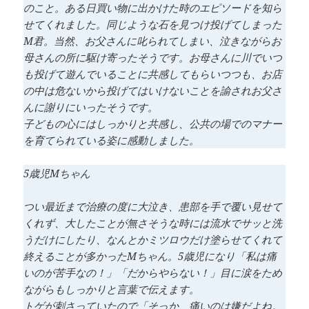
のこと。ある日買い物に出かけた時のエピソードを知ら
せてくれました。同じような石を見つけ投げてしまった
M君。当然、お父さんに叱られてしまい、泣きながらお
母さんの所に駆け寄ったそうです。お母さんに川でいつ
も投げて遊んでいることに共感してもらいつつも、お店
の中は危ないから投げてはいけないことを諭されお父さ
んに謝りにいったそうです。
子どもの心にはしっかりと共感し、公共の場でのマナー
を育てられている姿に感動しました。
5歳児Mちゃん
つい最近まで治療の度に大泣き、患部を手で覆い見せて
くれず、大したことが無さそうな時には流水でサッと洗
うだけにしたり、なんとかミツロウだけ塗らせてくれて
終えることが多かったMちゃん。5歳児になり「私は痛
いのが苦手なの！」「だからやらない！」目に涙をため
ながらもしっかりと言葉で伝えます。
トゲが刺さっていたので「そっか、痛いのは嫌だよね。