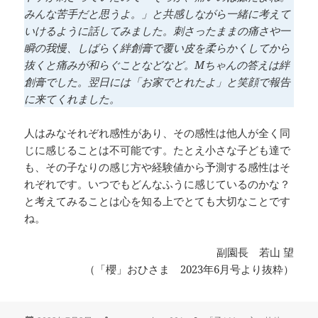
みんな苦手だと思うよ。」と共感しながら一緒に考えて
いけるように話してみました。刺さったままの痛さや一
瞬の我慢、しばらく絆創膏で覆い皮を柔らかくしてから
抜くと痛みが和らぐことなどなど。Mちゃんの答えは絆
創膏でした。翌日には「お家でとれたよ」と笑顔で報告
に来てくれました。
人はみなそれぞれ感性があり、その感性は他人が全く同
じに感じることは不可能です。たとえ小さな子ども達で
も、その子なりの感じ方や経験値から予測する感性はそ
れぞれです。いつでもどんなふうに感じているのかな？
と考えてみることは心を知る上でとても大切なことです
ね。
副園長 若山 望
（「櫻」おひさま 2023年6月号より抜粋）