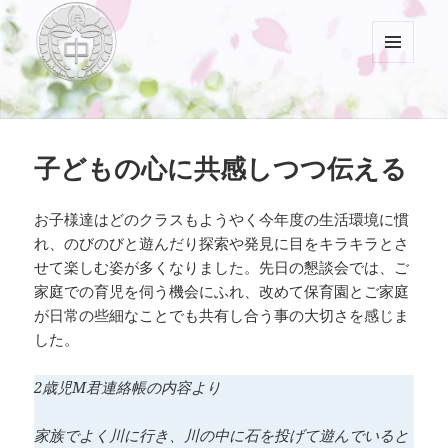
メニュ
ーとウ
村山中藤保育園
ィジェ
ット
子どもの心に共感しつつ伝える
お子様達はどのクラスもようやく今年度の生活環境に慣
れ、のびのびと遊んだり探索や発見に目をキラキラとさ
せて楽しむ姿が多くなりました。先日の懇談会では、ご
家庭での育児を伺う機会にふれ、改めて保育園とご家庭
が日常の些細なことでも共有し合う事の大切さを感じま
した。
2歳児M君連絡帳の内容より
家族でよく川に行き、川の中に石を投げて遊んでいると