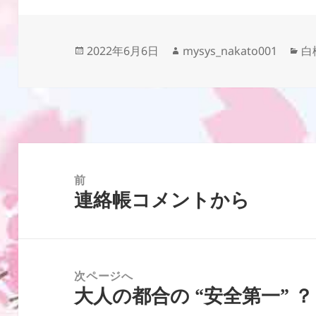
投
作
カ
2022年6月6日
mysys_nakato001
白
稿
成
テ
日:
者
ゴ
リ
ー
投
稿
前
連絡帳コメントから
ナ
前
ビ
の
ゲ
投
ー
稿:
次ページへ
シ
大人の都合の “安全第一” ？
次
ョ
の