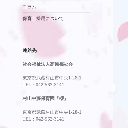
ニ
メ
コラム
ュ
ニ
ー
保育士採用について
ュ
を
ー
展
を
開
展
開
連絡先
社会福祉法人高原福祉会
東京都武蔵村山市中央1-28-1
TEL：042-562-3141
村山中藤保育園「櫻」
東京都武蔵村山市中央1-28-1
TEL：042-562-3141