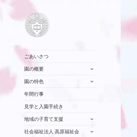
村山中藤保育園
ごあいさつ
サ
園の概要
ブ
サ
メ
園の特色
ブ
ニ
メ
年間行事
ュ
ニ
ー
見学と入園手続き
ュ
を
ー
展
サ
地域の子育て支援
を
開
ブ
展
サ
メ
社会福祉法人 高原福祉会
開
ブ