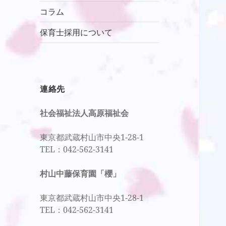
ニ
メ
コラム
ュ
ニ
ー
保育士採用について
ュ
を
ー
展
を
開
展
開
連絡先
社会福祉法人高原福祉会
東京都武蔵村山市中央1-28-1
TEL：042-562-3141
村山中藤保育園「櫻」
東京都武蔵村山市中央1-28-1
TEL：042-562-3141