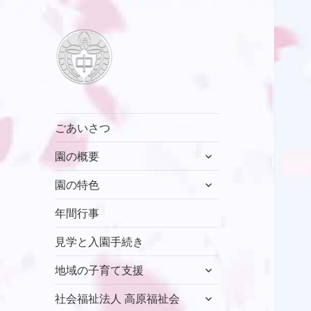
村山中藤保育園
ごあいさつ
サ
園の概要
ブ
サ
メ
園の特色
ブ
ニ
メ
年間行事
ュ
ニ
ー
見学と入園手続き
ュ
を
ー
展
サ
地域の子育て支援
を
開
ブ
展
サ
メ
社会福祉法人 高原福祉会
開
ブ