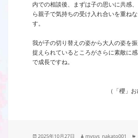
内での相談後、まずは子の思いに共感、
ら親子で気持ちの受け入れ合いを重ねな
す。
我が子の切り替えの姿から大人の姿を振
捉えられているところがさらに素敵に感
で成長ですね。
（「櫻」お
投
作
2025年10月27日
mysys_nakato001