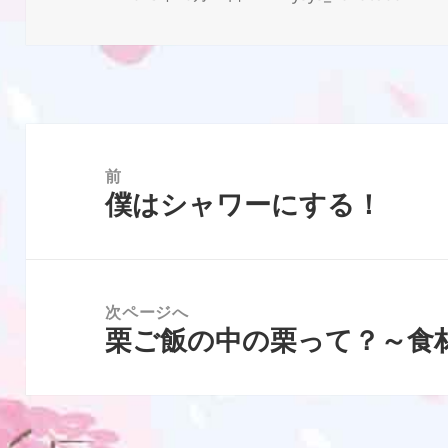
稿
成
日:
者
投
稿
前
僕はシャワーにする！
ナ
前
ビ
の
ゲ
投
ー
稿:
次ページへ
シ
栗ご飯の中の栗って？～食
次
ョ
の
ン
投
稿: