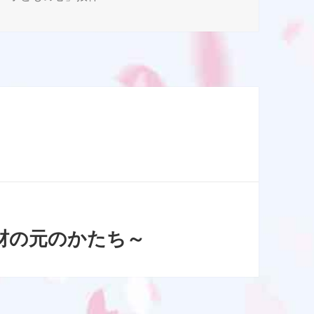
テ
ゴ
リ
ー
材の元のかたち～