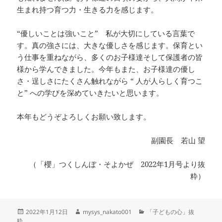
生まれ持つ育つ力・生きる力を感じます。
“優しいことは強いこと” 私が大切にしている言葉で
す。真の強さには、大きな優しさを感じます。保育とい
う仕事を重ねながら、多くのお子様達そして保護者の皆
様から学んできました。今年もまた、お子様達の優し
さ・逞しさにたくさん触れながら “ 人が人らしく育つこ
と” への学びを深めていきたいと思います。
本年もどうぞよろしくお願い致します。
副園長 若山 望
（「櫻」つくしんぼ・そよかぜ 2022年1月号より抜
粋）
投
作
カ
2022年1月12日
mysys_nakato001
「子どもの心」抜
稿
成
テ
粋