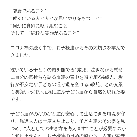
“健康であること”
“近くにいる人と人とが思いやりをもつこと”
“何かに真剣に取り組むこと”
そして “純粋な笑顔があること”
コロナ禍の続く中で、お子様達からその大切さを学んで
きました。
泣いている子どもの頭を撫でる1歳児、泣きながら懸命
に自分の気持ちを語る友達の背中を隣で摩る4歳児、歩
行が不安定な子どもの通り道を空ける5歳児、どの光景
も笑顔いっぱい元気に遊ぶ子ども達から自然と現れた姿
です。
子ども達がのびのびと遊び安心して生活できる環境を守
り、私達大人は一度立ち止まり、子ども達のその姿を見
つめ、“人としての生き方を考え直す” ことが必要なのか
も知れませんね。お子様達の日頃の姿から、人間が本来