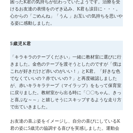
困ったK君の気持ちが伝わっていたようです。治療を受
けるお友達の表情をのぞき込み、K君も涙目に・・・。
心からの「ごめんね」「うん 」お互いの気持ちを思いや
る姿に感動しました。
5歳児K君
「キラキラのテープください」一緒に教材室に選びに行
きました。金色のテープを渡そうとしたのですが「僕は
これが好きだけど赤いのがいい！」とK君。「好きな色
でなくていいの？赤でいいの？」と再度確認しました
が、赤いキラキラテープ（マイラップ）をもって保育室
に戻りました。教材室から出る時に「〇〇ちゃん、きっ
と喜ぶな～～」と嬉しそうにスキップするような走り方
で出ていきました。
お友達の喜ぶ姿をイメージし、自分の喜びにしているK
君の姿に5歳児の協調する喜びを実感しました。運動会